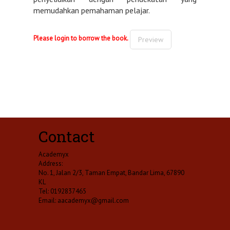
memudahkan pemahaman pelajar.
Please login to borrow the book.
Preview
Contact
Academyx
Address:
No. 1, Jalan 2/3, Taman Empat, Bandar Lima, 67890
KL
Tel: 0192837465
Email:
aacademyx@gmail.com